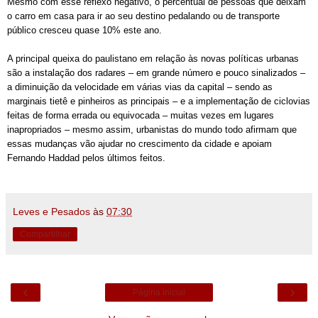
Mesmo com esse reflexo negativo, o percentual de pessoas que deixam
o carro em casa para ir ao seu destino pedalando ou de transporte
público cresceu quase 10% este ano.
A principal queixa do paulistano em relação às novas políticas urbanas
são a instalação dos radares – em grande número e pouco sinalizados –
a diminuição da velocidade em várias vias da capital – sendo as
marginais tietê e pinheiros as principais – e a implementação de ciclovias
feitas de forma errada ou equivocada – muitas vezes em lugares
inapropriados – mesmo assim, urbanistas do mundo todo afirmam que
essas mudanças vão ajudar no crescimento da cidade e apoiam
Fernando Haddad pelos últimos feitos.
Leves e Pesados
às
07:30
Compartilhar
‹
›
Página inicial