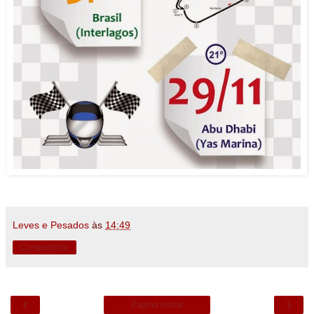
Leves e Pesados
às
14:49
Compartilhar
‹
›
Página inicial